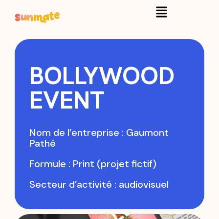
BOLLYWOOD
EVENT
Nom de l’entreprise : Gaumont
Pathé
Formule : Print (projet fictif)
Secteur d’activité : audiovisuel