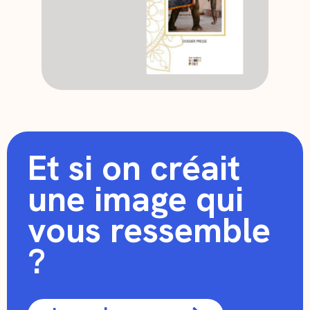
Et si on créait
une image qui
vous ressemble
?