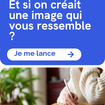
Et si on créait
une image qui
vous ressemble
?
Je me lance