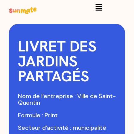
LIVRET DES
JARDINS
PARTAGÉS
Nom de l’entreprise : Ville de Saint-
Quentin
Formule : Print
Secteur d’activité : municipalité