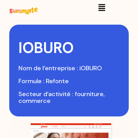
IOBURO
Nom de l’entreprise : iOBURO
Formule : Refonte
Secteur d’activité : fourniture,
commerce