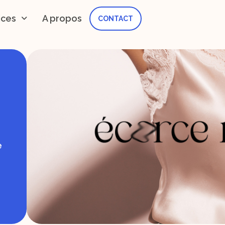
ices
A propos
CONTACT
e