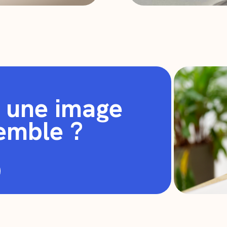
t une image
emble ?