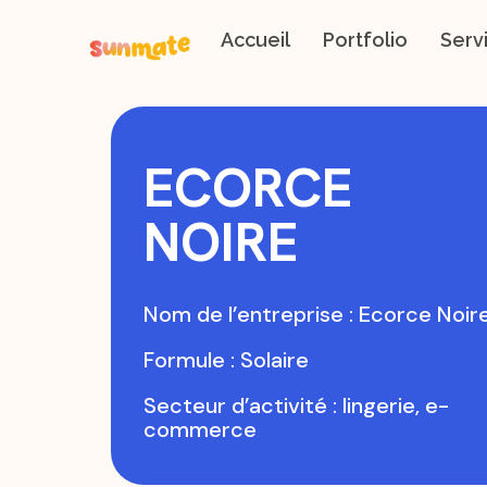
Accueil
Portfolio
Serv
ECORCE
NOIRE
Nom de l’entreprise : Ecorce Noir
Formule : Solaire
Secteur d’activité : lingerie, e-
commerce